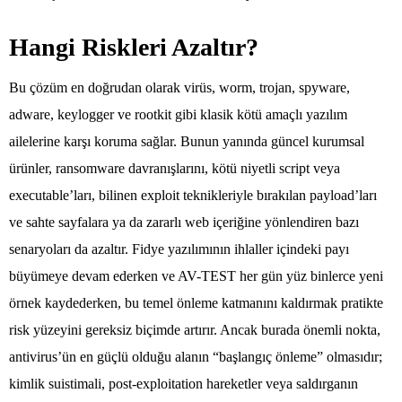
Hangi Riskleri Azaltır?
Bu çözüm en doğrudan olarak virüs, worm, trojan, spyware,
adware, keylogger ve rootkit gibi klasik kötü amaçlı yazılım
ailelerine karşı koruma sağlar. Bunun yanında güncel kurumsal
ürünler, ransomware davranışlarını, kötü niyetli script veya
executable’ları, bilinen exploit teknikleriyle bırakılan payload’ları
ve sahte sayfalara ya da zararlı web içeriğine yönlendiren bazı
senaryoları da azaltır. Fidye yazılımının ihlaller içindeki payı
büyümeye devam ederken ve AV-TEST her gün yüz binlerce yeni
örnek kaydederken, bu temel önleme katmanını kaldırmak pratikte
risk yüzeyini gereksiz biçimde artırır. Ancak burada önemli nokta,
antivirus’ün en güçlü olduğu alanın “başlangıç önleme” olmasıdır;
kimlik suistimali, post-exploitation hareketler veya saldırganın