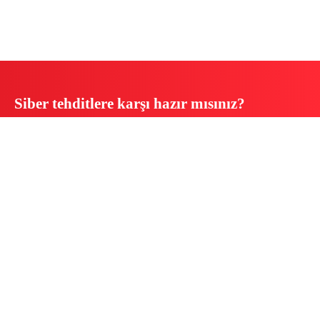
Siber tehditlere karşı hazır mısınız?
Tüm verinizi, sisteminizi ve iş
sürekliliğinizi Acronis Cyber Protect
Cloud ile güvence altına alın.
Bize Ulaşın