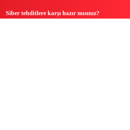
Siber tehditlere karşı hazır mısınız?
Tüm verinizi, sisteminizi ve iş
sürekliliğinizi Acronis Cyber Protect
Cloud ile güvence altına alın.
Bize Ulaşın